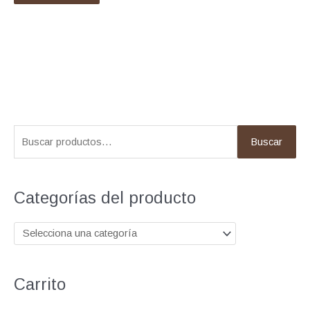
B
Buscar
u
s
c
Categorías del producto
a
r
p
o
Carrito
r