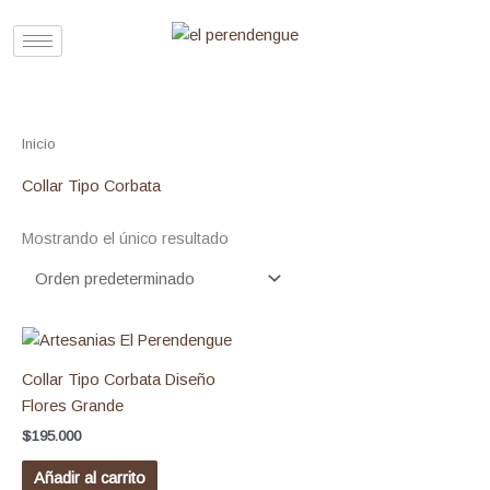
Ir
al
contenido
Inicio
/ Productos etiquetados “Collar Tipo Corbata”
Collar Tipo Corbata
Mostrando el único resultado
Collar Tipo Corbata Diseño
Flores Grande
$
195.000
Añadir al carrito