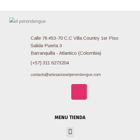
:
Calle 78 #53-70 C.C Villa Country 1er Piso
Salida Puerta 3
Barranquilla - Atlantico (Colombia)
(+57) 311 6273204
contacto@artesaniaselperendengue.com
F
I
W
a
n
h
MENU TIENDA
c
s
a
Menu