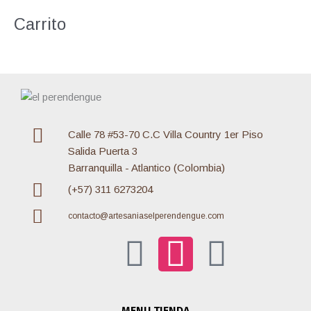
o
Carrito
r
:
Calle 78 #53-70 C.C Villa Country 1er Piso
Salida Puerta 3
Barranquilla - Atlantico (Colombia)
(+57) 311 6273204
contacto@artesaniaselperendengue.com
F
I
W
a
n
h
MENU TIENDA