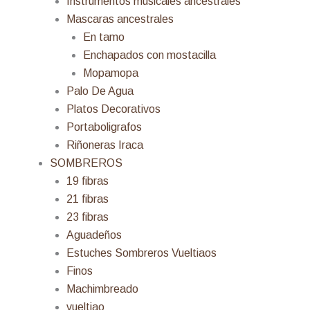
Instrumentos musicales ancestrales
Mascaras ancestrales
En tamo
Enchapados con mostacilla
Mopamopa
Palo De Agua
Platos Decorativos
Portaboligrafos
Riñoneras Iraca
SOMBREROS
19 fibras
21 fibras
23 fibras
Aguadeños
Estuches Sombreros Vueltiaos
Finos
Machimbreado
vueltiao