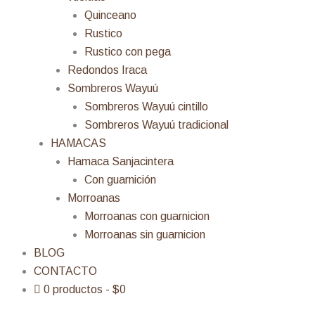
Quinceano
Rustico
Rustico con pega
Redondos Iraca
Sombreros Wayuú
Sombreros Wayuú cintillo
Sombreros Wayuú tradicional
HAMACAS
Hamaca Sanjacintera
Con guarnición
Morroanas
Morroanas con guarnicion
Morroanas sin guarnicion
BLOG
CONTACTO
0 productos
$0