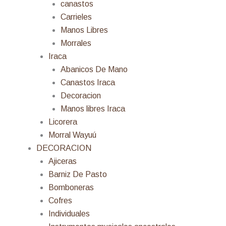
canastos
Carrieles
Manos Libres
Morrales
Iraca
Abanicos De Mano
Canastos Iraca
Decoracion
Manos libres Iraca
Licorera
Morral Wayuú
DECORACION
Ajiceras
Barniz De Pasto
Bomboneras
Cofres
Individuales