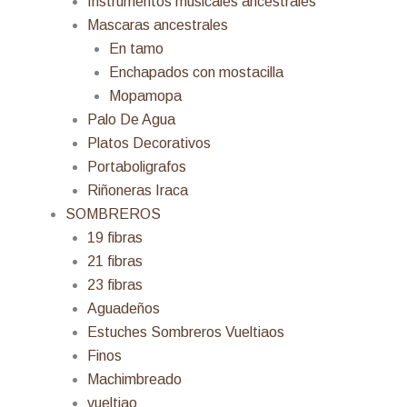
Instrumentos musicales ancestrales
Mascaras ancestrales
En tamo
Enchapados con mostacilla
Mopamopa
Palo De Agua
Platos Decorativos
Portaboligrafos
Riñoneras Iraca
SOMBREROS
19 fibras
21 fibras
23 fibras
Aguadeños
Estuches Sombreros Vueltiaos
Finos
Machimbreado
vueltiao