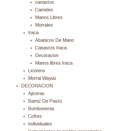
canastos
Carrieles
Manos Libres
Morrales
Iraca
Abanicos De Mano
Canastos Iraca
Decoracion
Manos libres Iraca
Licorera
Morral Wayuú
DECORACION
Ajiceras
Barniz De Pasto
Bomboneras
Cofres
Individuales