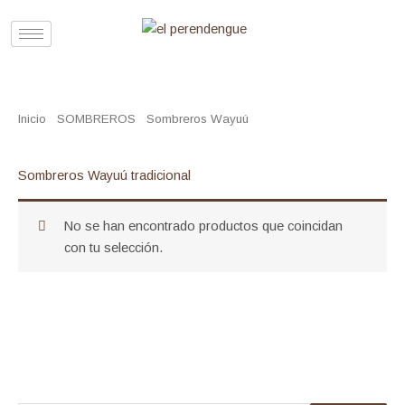
Ir
al
contenido
Inicio
/
SOMBREROS
/
Sombreros Wayuú
/ Sombreros Wayuú
tradicional
Sombreros Wayuú tradicional
No se han encontrado productos que coincidan
con tu selección.