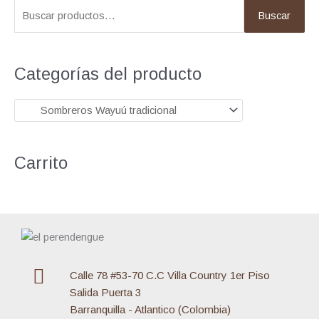
B
Buscar
u
s
c
Categorías del producto
a
r
p
o
Carrito
r
:
Calle 78 #53-70 C.C Villa Country 1er Piso
Salida Puerta 3
Barranquilla - Atlantico (Colombia)