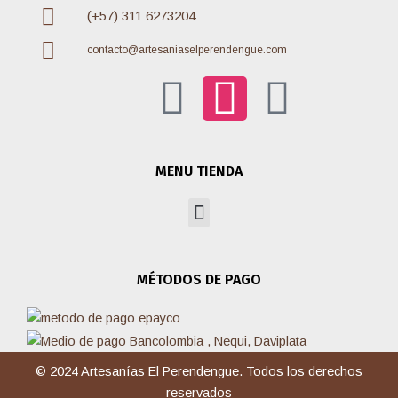
(+57) 311 6273204
contacto@artesaniaselperendengue.com
F
I
W
a
n
h
MENU TIENDA
c
s
a
Menu
e
t
t
MÉTODOS DE PAGO
b
a
s
o
g
a
© 2024 Artesanías El Perendengue. Todos los derechos
o
r
p
reservados