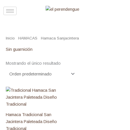
Ir
al
contenido
Inicio
/
HAMACAS
/
Hamaca Sanjacintera
/ Sin guarnición
Sin guarnición
Mostrando el único resultado
Hamaca Tradicional San
Jacintera Paleteada Diseño
Tradicional