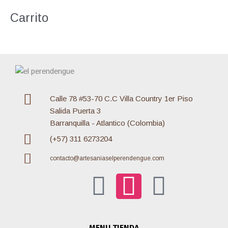
o
Carrito
r
:
Calle 78 #53-70 C.C Villa Country 1er Piso
Salida Puerta 3
Barranquilla - Atlantico (Colombia)
(+57) 311 6273204
contacto@artesaniaselperendengue.com
F
I
W
a
n
h
MENU TIENDA