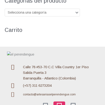
Categorías del producto
a
r
p
o
Carrito
r
:
Calle 78 #53-70 C.C Villa Country 1er Piso
Salida Puerta 3
Barranquilla - Atlantico (Colombia)
(+57) 311 6273204
contacto@artesaniaselperendengue.com