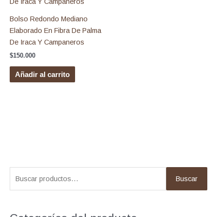
Bolso Redondo Mediano
Elaborado En Fibra De Palma
De Iraca Y Campaneros
$
150.000
Añadir al carrito
B
Buscar
u
s
c