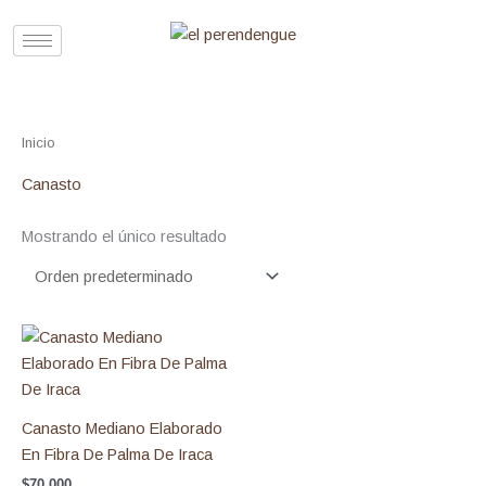
Ir
al
contenido
Inicio
/ Productos etiquetados “Canasto”
Canasto
Mostrando el único resultado
Canasto Mediano Elaborado
En Fibra De Palma De Iraca
$
70.000