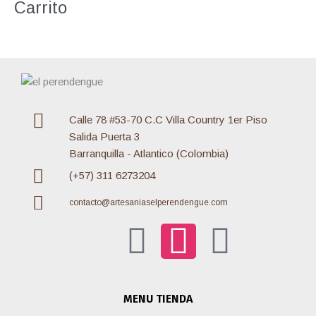
Carrito
r
:
Calle 78 #53-70 C.C Villa Country 1er Piso
Salida Puerta 3
Barranquilla - Atlantico (Colombia)
(+57) 311 6273204
contacto@artesaniaselperendengue.com
F
I
W
a
n
h
MENU TIENDA