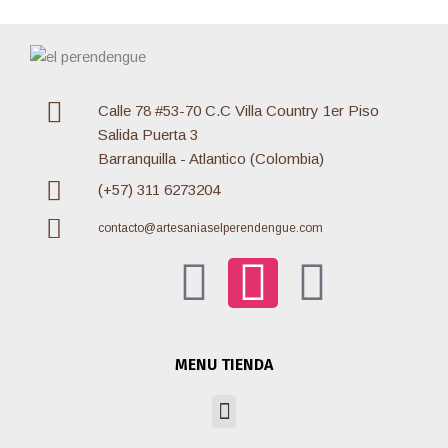
Calle 78 #53-70 C.C Villa Country 1er Piso
Salida Puerta 3
Barranquilla - Atlantico (Colombia)
(+57) 311 6273204
contacto@artesaniaselperendengue.com
F
I
W
a
n
h
MENU TIENDA
c
s
a
Menu