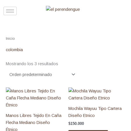
Ir
al
contenido
Inicio
/ Productos etiquetados “colombia”
colombia
Mostrando los 3 resultados
Mochila Wayuu Tipo Cartera
Manos Libres Tejido En Caña
Diseño Etnico
Flecha Mediano Diseño
$
150.000
Étnico