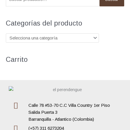
u
s
c
Categorías del producto
a
r
p
o
Carrito
r
:
Calle 78 #53-70 C.C Villa Country 1er Piso
Salida Puerta 3
Barranquilla - Atlantico (Colombia)
(+57) 311 6273204