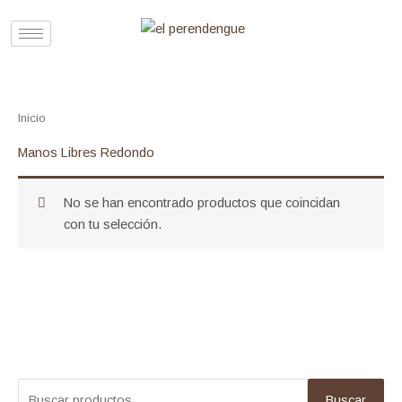
Ir
al
contenido
Inicio
/ Productos etiquetados “Manos Libres Redondo”
Manos Libres Redondo
No se han encontrado productos que coincidan
con tu selección.
B
Buscar