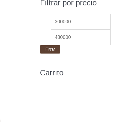
Filtrar por precio
:
i
i
m
m
o
o
Filtrar
Carrito