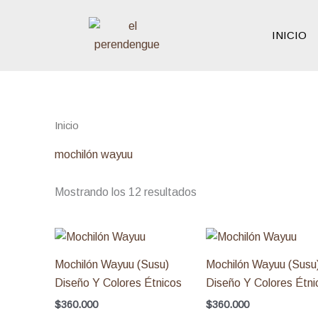
Ir
al
INICIO
contenido
Inicio
/ Productos etiquetados “mochilón wayuu”
mochilón wayuu
Mostrando los 12 resultados
Mochilón Wayuu (Susu)
Mochilón Wayuu (Susu
Diseño Y Colores Étnicos
Diseño Y Colores Étni
$
360.000
$
360.000