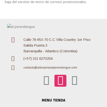
baja del servicio de envío de correos promocionales.
Calle 78 #53-70 C.C Villa Country 1er Piso
Salida Puerta 3
Barranquilla - Atlantico (Colombia)
(+57) 311 6273204
contacto@artesaniaselperendengue.com
F
I
W
a
n
h
MENU TIENDA