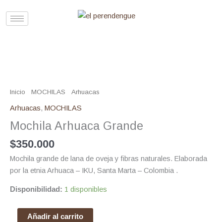
Ir
al
contenido
Mochila
Arhuaca
Grande
Inicio
/
MOCHILAS
/
Arhuacas
/ Mochila Arhuaca Grande
cantidad
Arhuacas
,
MOCHILAS
Mochila Arhuaca Grande
$
350.000
Mochila grande de lana de oveja y fibras naturales. Elaborada
por la etnia Arhuaca – IKU, Santa Marta – Colombia .
Disponibilidad:
1 disponibles
Añadir al carrito