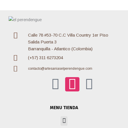
Calle 78 #53-70 C.C Villa Country 1er Piso
Salida Puerta 3
Barranquilla - Atlantico (Colombia)
(+57) 311 6273204
contacto@artesaniaselperendengue.com
F
I
W
a
n
h
MENU TIENDA
c
s
a
Menu