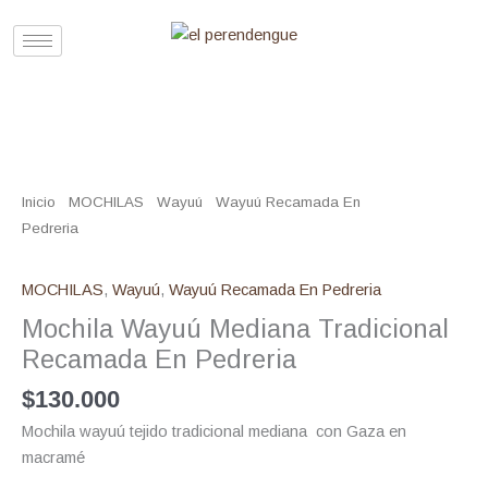
Ir
al
contenido
Mochila
Wayuú
Mediana
Inicio
/
MOCHILAS
/
Wayuú
/
Wayuú Recamada En
Tradicional
Pedreria
/ Mochila Wayuú Mediana Tradicional Recamada En
Recamada
Pedreria
En
MOCHILAS
,
Wayuú
,
Wayuú Recamada En Pedreria
Pedreria
Mochila Wayuú Mediana Tradicional
cantidad
Recamada En Pedreria
$
130.000
Mochila wayuú tejido tradicional mediana
con Gaza en
macramé