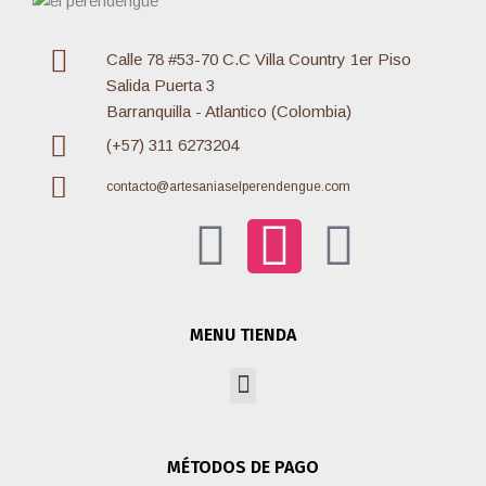
Calle 78 #53-70 C.C Villa Country 1er Piso
Salida Puerta 3
Barranquilla - Atlantico (Colombia)
(+57) 311 6273204
contacto@artesaniaselperendengue.com
F
I
W
a
n
h
MENU TIENDA
c
s
a
Menu
e
t
t
MÉTODOS DE PAGO