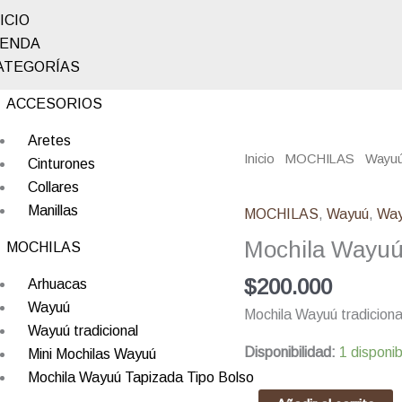
ICIO
IENDA
ATEGORÍAS
ACCESORIOS
Aretes
Mochila
Inicio
/
MOCHILAS
/
Wayu
Cinturones
Wayuú
Diseño Étnico
Collares
Tradicional
Manillas
MOCHILAS
,
Wayuú
,
Way
Con
Mochila Wayuú 
MOCHILAS
Diseño
Étnico
$
200.000
Arhuacas
cantidad
Wayuú
Mochila Wayuú tradicional
Wayuú tradicional
Disponibilidad:
1 disponib
Mini Mochilas Wayuú
Mochila Wayuú Tapizada Tipo Bolso