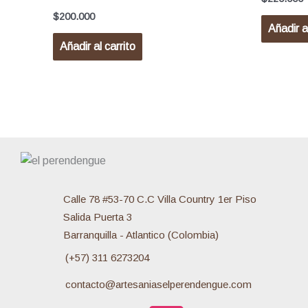
$
200.000
Añadir al
Añadir al carrito
Calle 78 #53-70 C.C Villa Country 1er Piso
Salida Puerta 3
Barranquilla - Atlantico (Colombia)
(+57) 311 6273204
contacto@artesaniaselperendengue.com