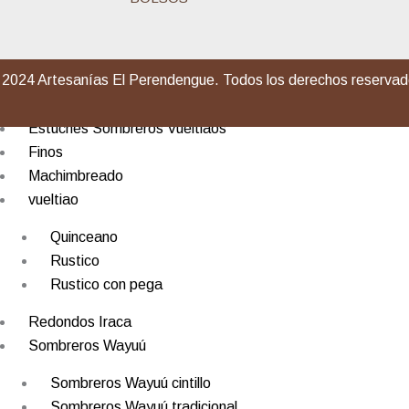
19 fibras
21 fibras
2024 Artesanías El Perendengue. Todos los derechos reserva
23 fibras
Aguadeños
Estuches Sombreros Vueltiaos
Finos
Machimbreado
vueltiao
Quinceano
Rustico
Rustico con pega
Redondos Iraca
Sombreros Wayuú
Sombreros Wayuú cintillo
Sombreros Wayuú tradicional