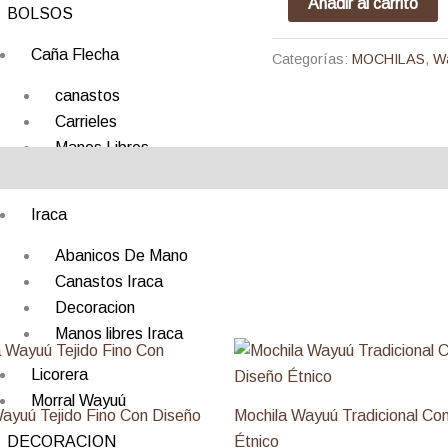
Añadir al carrito
BOLSOS
Caña Flecha
Categorías:
MOCHILAS
,
W
canastos
Carrieles
Manos Libres
Morrales
Iraca
Abanicos De Mano
Canastos Iraca
Decoracion
Manos libres Iraca
Licorera
Morral Wayuú
ayuú Tejido Fino Con Diseño
Mochila Wayuú Tradicional Co
Étnico
DECORACION