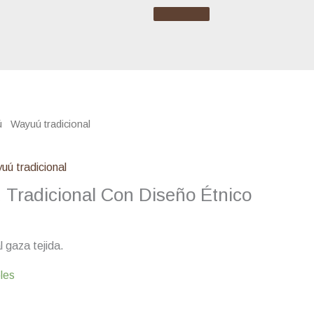
ú
/
Wayuú tradicional
/ Mochila Wayuú Tradicional Con
uú tradicional
Tradicional Con Diseño Étnico
 gaza tejida.
les