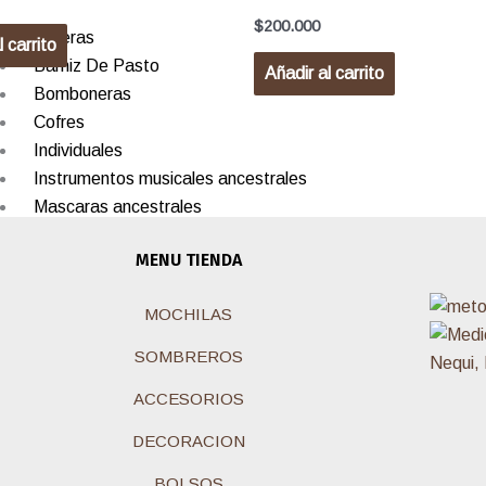
$
200.000
Ajiceras
 carrito
Barniz De Pasto
Añadir al carrito
Bomboneras
Cofres
Individuales
Instrumentos musicales ancestrales
Mascaras ancestrales
En tamo
MENU TIENDA
Enchapados con mostacilla
Mopamopa
MOCHILAS
Palo De Agua
SOMBREROS
Platos Decorativos
ACCESORIOS
Portaboligrafos
Riñoneras Iraca
DECORACION
SOMBREROS
BOLSOS