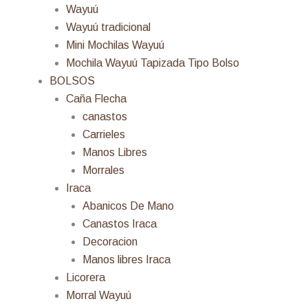
Wayuú
Wayuú tradicional
Mini Mochilas Wayuú
Mochila Wayuú Tapizada Tipo Bolso
BOLSOS
Caña Flecha
canastos
Carrieles
Manos Libres
Morrales
Iraca
Abanicos De Mano
Canastos Iraca
Decoracion
Manos libres Iraca
Licorera
Morral Wayuú