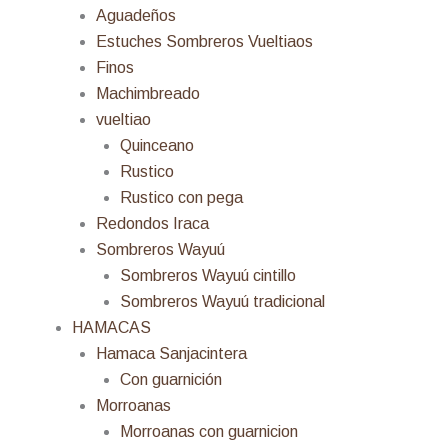
Aguadeños
Estuches Sombreros Vueltiaos
Finos
Machimbreado
vueltiao
Quinceano
Rustico
Rustico con pega
Redondos Iraca
Sombreros Wayuú
Sombreros Wayuú cintillo
Sombreros Wayuú tradicional
HAMACAS
Hamaca Sanjacintera
Con guarnición
Morroanas
Morroanas con guarnicion