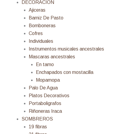
DECORACION
Ajiceras
Barniz De Pasto
Bomboneras
Cofres
Individuales
Instrumentos musicales ancestrales
Mascaras ancestrales
En tamo
Enchapados con mostacilla
Mopamopa
Palo De Agua
Platos Decorativos
Portaboligrafos
Riñoneras Iraca
SOMBREROS
19 fibras