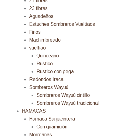
21 fibras
23 fibras
Aguadeños
Estuches Sombreros Vueltiaos
Finos
Machimbreado
vueltiao
Quinceano
Rustico
Rustico con pega
Redondos Iraca
Sombreros Wayuú
Sombreros Wayuú cintillo
Sombreros Wayuú tradicional
HAMACAS
Hamaca Sanjacintera
Con guarnición
Morroanas