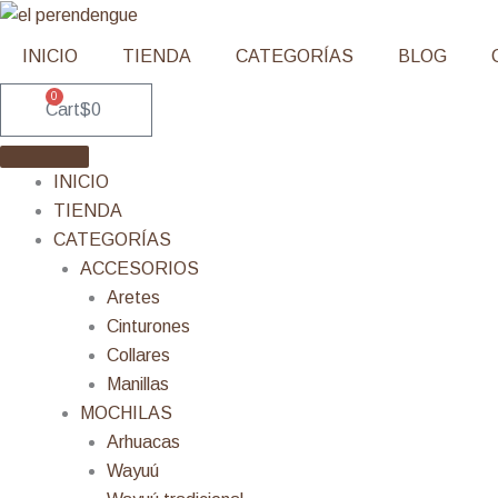
Ir
al
INICIO
TIENDA
CATEGORÍAS
BLOG
contenido
0
Cart
$
0
INICIO
TIENDA
CATEGORÍAS
ACCESORIOS
Aretes
Cinturones
Collares
Manillas
MOCHILAS
Arhuacas
Wayuú