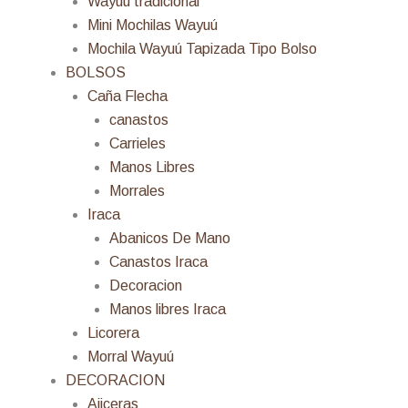
Wayuú tradicional
Mini Mochilas Wayuú
Mochila Wayuú Tapizada Tipo Bolso
BOLSOS
Caña Flecha
canastos
Carrieles
Manos Libres
Morrales
Iraca
Abanicos De Mano
Canastos Iraca
Decoracion
Manos libres Iraca
Licorera
Morral Wayuú
DECORACION
Ajiceras