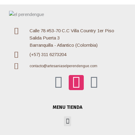
Calle 78 #53-70 C.C Villa Country 1er Piso
Salida Puerta 3
Barranquilla - Atlantico (Colombia)
(+57) 311 6273204
contacto@artesaniaselperendengue.com
F
I
W
a
n
h
MENU TIENDA
c
s
a
Menu