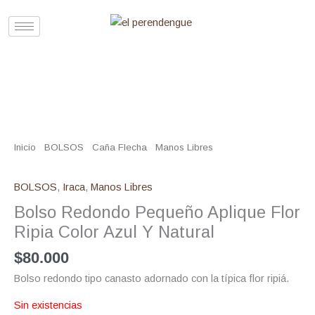
Ir
al
contenido
Inicio
/
BOLSOS
/
Caña Flecha
/
Manos Libres
/ Bolso Redondo
Pequeño Aplique Flor Ripia Color Azul Y Natural
BOLSOS
,
Iraca
,
Manos Libres
Bolso Redondo Pequeño Aplique Flor
Ripia Color Azul Y Natural
$
80.000
Bolso redondo tipo canasto adornado con la típica flor ripiá.
Sin existencias