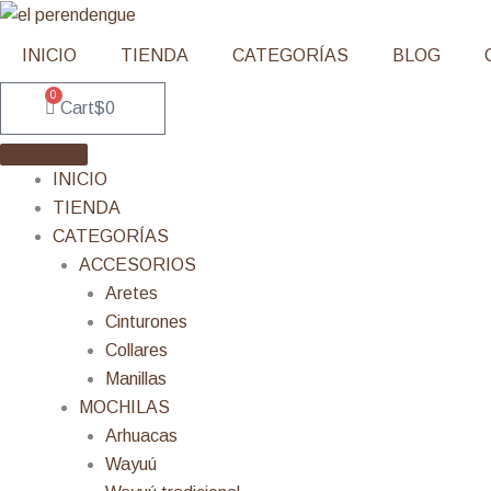
Ir
al
INICIO
TIENDA
CATEGORÍAS
BLOG
contenido
0
Cart
$
0
INICIO
TIENDA
CATEGORÍAS
ACCESORIOS
Aretes
Cinturones
Collares
Manillas
MOCHILAS
Arhuacas
Wayuú