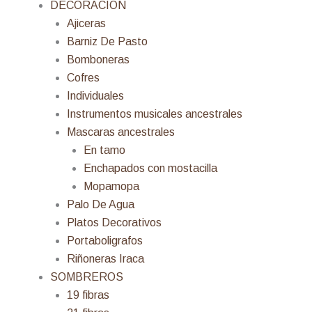
DECORACION
Ajiceras
Barniz De Pasto
Bomboneras
Cofres
Individuales
Instrumentos musicales ancestrales
Mascaras ancestrales
En tamo
Enchapados con mostacilla
Mopamopa
Palo De Agua
Platos Decorativos
Portaboligrafos
Riñoneras Iraca
SOMBREROS
19 fibras