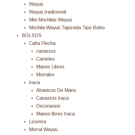
Wayuú
Wayuú tradicional
Mini Mochilas Wayuú
Mochila Wayuú Tapizada Tipo Bolso
BOLSOS
Caña Flecha
canastos
Carrieles
Manos Libres
Morrales
Iraca
Abanicos De Mano
Canastos Iraca
Decoracion
Manos libres Iraca
Licorera
Morral Wayuú