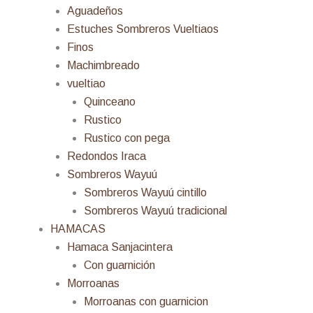
Aguadeños
Estuches Sombreros Vueltiaos
Finos
Machimbreado
vueltiao
Quinceano
Rustico
Rustico con pega
Redondos Iraca
Sombreros Wayuú
Sombreros Wayuú cintillo
Sombreros Wayuú tradicional
HAMACAS
Hamaca Sanjacintera
Con guarnición
Morroanas
Morroanas con guarnicion