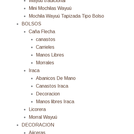
Wayuú tradicional
Mini Mochilas Wayuú
Mochila Wayuú Tapizada Tipo Bolso
BOLSOS
Caña Flecha
canastos
Carrieles
Manos Libres
Morrales
Iraca
Abanicos De Mano
Canastos Iraca
Decoracion
Manos libres Iraca
Licorera
Morral Wayuú
DECORACION
Ajiceras