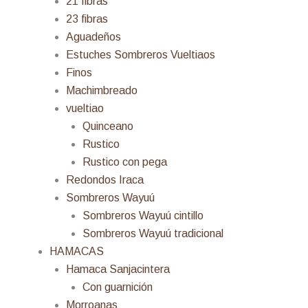
21 fibras
23 fibras
Aguadeños
Estuches Sombreros Vueltiaos
Finos
Machimbreado
vueltiao
Quinceano
Rustico
Rustico con pega
Redondos Iraca
Sombreros Wayuú
Sombreros Wayuú cintillo
Sombreros Wayuú tradicional
HAMACAS
Hamaca Sanjacintera
Con guarnición
Morroanas