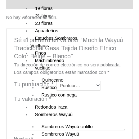
Valoraciones (0)
19 fibras
21 fibras
No hay valoraciones aún.
23 fibras
Aguadeños
Estuches Sombreros
Sé el primero en valorar “Mochila Wayuú
Vueltiaos
Tradicional Gasa Tejida Diseño Etnico
Finos
Color Beige – Blanco”
Machimbreado
Tu dirección de correo electrónico no será publicada.
vueltiao
Los campos obligatorios están marcados con
*
Quinceano
Tu puntuación
*
Rustico
Rustico con pega
Tu valoración
*
Redondos Iraca
Sombreros Wayuú
Sombreros Wayuú cintillo
Sombreros Wayuú
Nombre
*