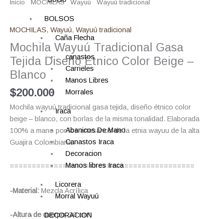
Inicio
/
MOCHILAS
/
Wayuú
/
Wayuú tradicional
/ Mochila Wayuú
Tradicional Gasa Tejida Diseño Etnico Color Beige – Blanco
BOLSOS
MOCHILAS
,
Wayuú
,
Wayuú tradicional
Caña Flecha
Mochila Wayuú Tradicional Gasa
canastos
Tejida Diseño Etnico Color Beige –
Carrieles
Blanco
Manos Libres
$
200.000
Morrales
Mochila wayuú tradicional gasa tejida,
diseño étnico color
Iraca
beige – blanco,
con borlas de la misma tonalidad. Elaborada
Abanicos De Mano
100% a mano por los artesanos de la etnia wayuu de la alta
Canastos Iraca
Guajira Colombiana.
Decoracion
Manos libres Iraca
==========================================
Licorera
-Material:
Mezcla Acrílica
Morral Wayuú
-Altura de cuerpo:
30 cm*
DECORACION