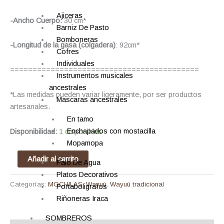
Ajiceras
-Ancho Cuerpo:
30 cm*
Barniz De Pasto
Bomboneras
-Longitud de la gasa (colgadera)
: 92cm*
Cofres
Individuales
==========================================
Instrumentos musicales
ancestrales
*Las medidas pueden variar ligeramente, por ser productos
Mascaras ancestrales
artesanales.
En tamo
Enchapados con mostacilla
Disponibilidad:
1 disponibles
Mopamopa
Añadir al carrito
Palo De Agua
Platos Decorativos
Categorías:
MOCHILAS
,
Wayuú
,
Wayuú tradicional
Portaboligrafos
Riñoneras Iraca
SOMBREROS