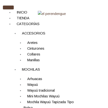
Ir
al
INICIO
contenido
TIENDA
CATEGORÍAS
ACCESORIOS
Aretes
Mochila
Cinturones
Wayuú
Collares
Tradicional
Manillas
Gasa
Tejida
MOCHILAS
Diseño
Etnico
Arhuacas
Color
Wayuú
Beige
Wayuú tradicional
-
Mini Mochilas Wayuú
Blanco
Mochila Wayuú Tapizada Tipo
cantidad
Bolso