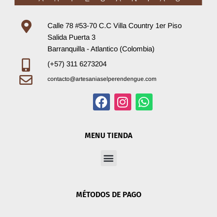
Calle 78 #53-70 C.C Villa Country 1er Piso
Salida Puerta 3
Barranquilla - Atlantico (Colombia)
(+57) 311 6273204
contacto@artesaniaselperendengue.com
F
I
W
a
n
h
MENU TIENDA
c
s
a
e
t
t
Menu
b
a
s
o
g
a
o
r
p
MÉTODOS DE PAGO
k
a
p
m