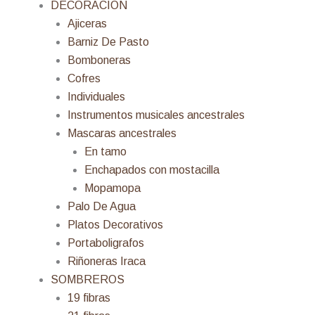
DECORACION
Ajiceras
Barniz De Pasto
Bomboneras
Cofres
Individuales
Instrumentos musicales ancestrales
Mascaras ancestrales
En tamo
Enchapados con mostacilla
Mopamopa
Palo De Agua
Platos Decorativos
Portaboligrafos
Riñoneras Iraca
SOMBREROS
19 fibras