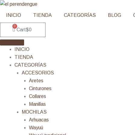
Ir
al
INICIO
TIENDA
CATEGORÍAS
BLOG
contenido
0
Cart
$
0
INICIO
TIENDA
CATEGORÍAS
ACCESORIOS
Aretes
Cinturones
Collares
Manillas
MOCHILAS
Arhuacas
Wayuú