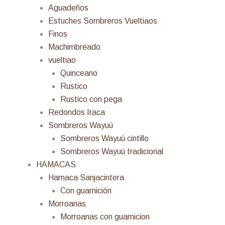
Aguadeños
Estuches Sombreros Vueltiaos
Finos
Machimbreado
vueltiao
Quinceano
Rustico
Rustico con pega
Redondos Iraca
Sombreros Wayuú
Sombreros Wayuú cintillo
Sombreros Wayuú tradicional
HAMACAS
Hamaca Sanjacintera
Con guarnición
Morroanas
Morroanas con guarnicion