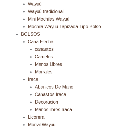
Wayuú
Wayuú tradicional
Mini Mochilas Wayuú
Mochila Wayuú Tapizada Tipo Bolso
BOLSOS
Caña Flecha
canastos
Carrieles
Manos Libres
Morrales
Iraca
Abanicos De Mano
Canastos Iraca
Decoracion
Manos libres Iraca
Licorera
Morral Wayuú