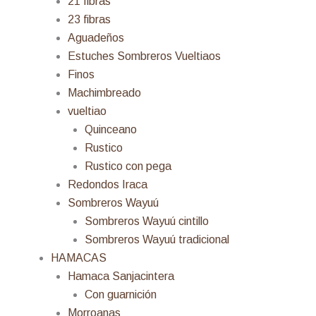
21 fibras
23 fibras
Aguadeños
Estuches Sombreros Vueltiaos
Finos
Machimbreado
vueltiao
Quinceano
Rustico
Rustico con pega
Redondos Iraca
Sombreros Wayuú
Sombreros Wayuú cintillo
Sombreros Wayuú tradicional
HAMACAS
Hamaca Sanjacintera
Con guarnición
Morroanas