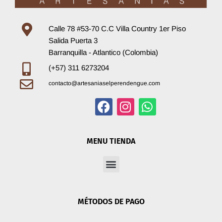
Calle 78 #53-70 C.C Villa Country 1er Piso
Salida Puerta 3
Barranquilla - Atlantico (Colombia)
(+57) 311 6273204
contacto@artesaniaselperendengue.com
F
I
W
a
n
h
MENU TIENDA
c
s
a
e
t
t
Menu
b
a
s
o
g
a
o
r
p
MÉTODOS DE PAGO
k
a
p
m