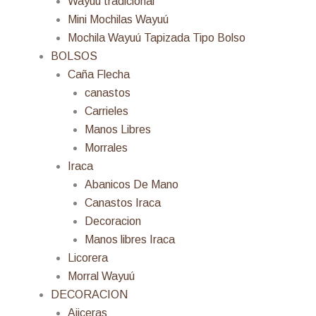
Wayuú tradicional
Mini Mochilas Wayuú
Mochila Wayuú Tapizada Tipo Bolso
BOLSOS
Caña Flecha
canastos
Carrieles
Manos Libres
Morrales
Iraca
Abanicos De Mano
Canastos Iraca
Decoracion
Manos libres Iraca
Licorera
Morral Wayuú
DECORACION
Ajiceras