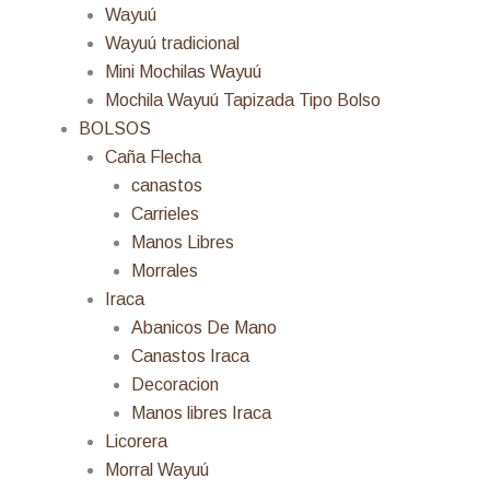
Wayuú
Wayuú tradicional
Mini Mochilas Wayuú
Mochila Wayuú Tapizada Tipo Bolso
BOLSOS
Caña Flecha
canastos
Carrieles
Manos Libres
Morrales
Iraca
Abanicos De Mano
Canastos Iraca
Decoracion
Manos libres Iraca
Licorera
Morral Wayuú