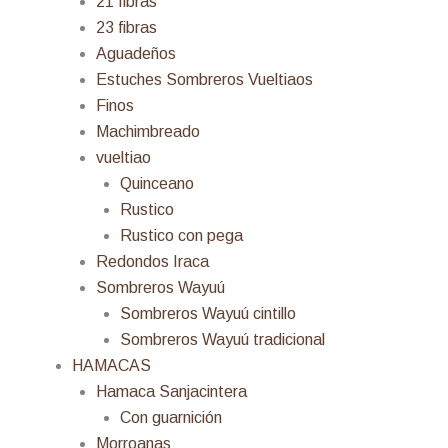
21 fibras
23 fibras
Aguadeños
Estuches Sombreros Vueltiaos
Finos
Machimbreado
vueltiao
Quinceano
Rustico
Rustico con pega
Redondos Iraca
Sombreros Wayuú
Sombreros Wayuú cintillo
Sombreros Wayuú tradicional
HAMACAS
Hamaca Sanjacintera
Con guarnición
Morroanas