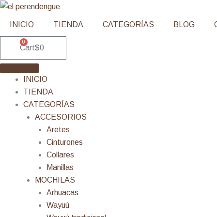
Ir
al
INICIO
TIENDA
CATEGORÍAS
BLOG
contenido
0
Cart
$
0
INICIO
TIENDA
CATEGORÍAS
ACCESORIOS
Aretes
Cinturones
Collares
Manillas
MOCHILAS
Arhuacas
Wayuú