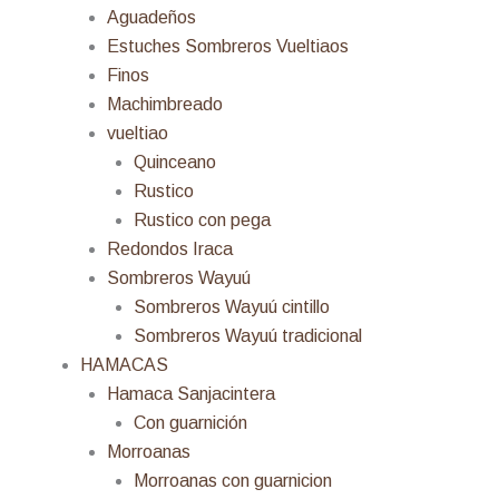
Aguadeños
Estuches Sombreros Vueltiaos
Finos
Machimbreado
vueltiao
Quinceano
Rustico
Rustico con pega
Redondos Iraca
Sombreros Wayuú
Sombreros Wayuú cintillo
Sombreros Wayuú tradicional
HAMACAS
Hamaca Sanjacintera
Con guarnición
Morroanas
Morroanas con guarnicion